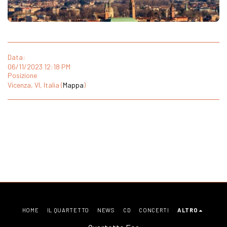
Data:
06/11/2023 12:18 PM
Posizione
Vicenza, VI, Italia (
Mappa
)
HOME
IL QUARTETTO
NEWS
CD
CONCERTI
ALTRO