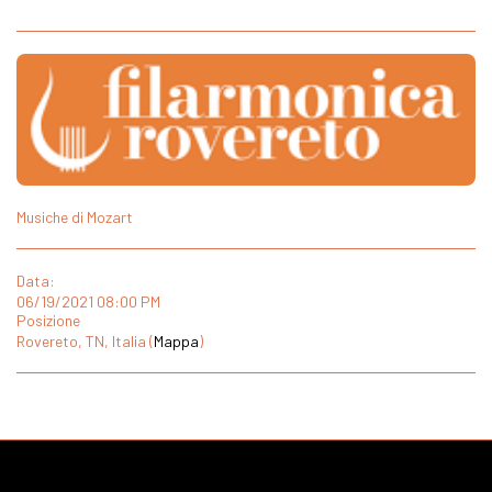
Musiche di Mozart
Data:
06/19/2021 08:00 PM
Posizione
Rovereto, TN, Italia (
Mappa
)